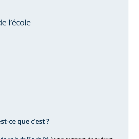
e l’école
st-ce que c’est ?
 de voile de l’île de Ré
à vous proposer de naviguer