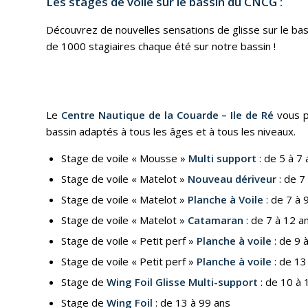
Les stages de voile sur le bassin du CNCG :
Découvrez de nouvelles sensations de glisse sur le bassi
de 1000 stagiaires chaque été sur notre bassin !
Le
Centre Nautique de la Couarde – Ile de Ré
vous p
bassin adaptés à tous les âges et à tous les niveaux.
Stage de voile « Mousse »
Multi support
: de 5 à 7 
Stage de voile « Matelot »
Nouveau dériveur
: de 7
Stage de voile « Matelot »
Planche à Voile
: de 7 à 
Stage de voile « Matelot »
Catamaran
: de 7 à 12 a
Stage de voile « Petit perf »
Planche à voile
: de 9 
Stage de voile « Petit perf »
Planche à voile
: de 13
Stage de
Wing Foil Glisse Multi-support
: de 10 à 
Stage de
Wing Foil
: de 13 à 99 ans